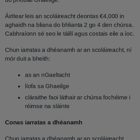
Áirítear leis an scoláireacht deontas €4,000 in
aghaidh na bliana do bhlianta 2 go 4 den chúrsa.
Cabhraíonn sé seo le táillí agus costais eile a íoc.
Chun iarratas a dhéanamh ar an scoláireacht, ní
mór duit a bheith:
as an nGaeltacht
líofa sa Ghaeilge
cláraithe faoi láthair ar chúrsa fochéime i
réimse na sláinte
Conas iarratas a dhéanamh
Chun iarratas a dhéanamh ar an scoláireacht,