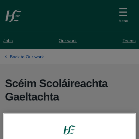
Skip to main content
Menu
Jobs
Our work
Teams
Back to Our work
Scéim Scoláireachta
Gaeltachta
Bhunaigh Feidhmeannacht na Seirbhíse Sláinte
(FSS) agus Údarás na Gaeltachta an Scéim