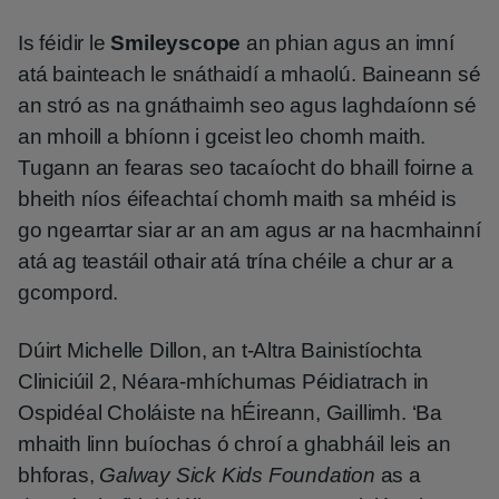
Is féidir le
Smileyscope
an phian agus an imní
atá bainteach le snáthaidí a mhaolú. Baineann sé
an stró as na gnáthaimh seo agus laghdaíonn sé
an mhoill a bhíonn i gceist leo chomh maith.
Tugann an fearas seo tacaíocht do bhaill foirne a
bheith níos éifeachtaí chomh maith sa mhéid is
go ngearrtar siar ar an am agus ar na hacmhainní
atá ag teastáil othair atá trína chéile a chur ar a
gcompord.
Dúirt Michelle Dillon, an t-Altra Bainistíochta
Cliniciúil 2, Néara-mhíchumas Péidiatrach in
Ospidéal Choláiste na hÉireann, Gaillimh. ‘Ba
mhaith linn buíochas ó chroí a ghabháil leis an
bhforas,
Galway Sick Kids Foundation
as a