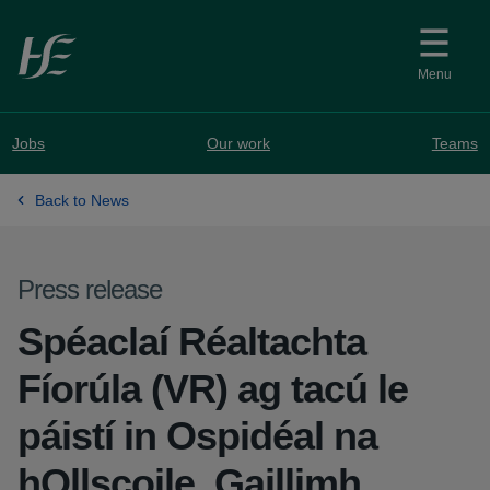
Skip to main content
Menu
Jobs
Our work
Teams
Back to News
Press release
Spéaclaí Réaltachta
Fíorúla (VR) ag tacú le
páistí in Ospidéal na
hOllscoile, Gaillimh