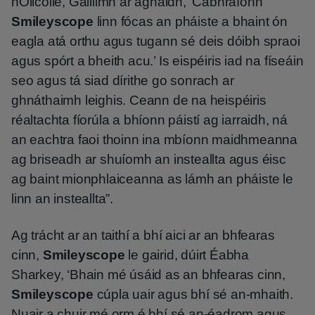
hOllcoile, Gaillimh ar aghaidh, ‘Cabhraíonn
Smileyscope
linn fócas an pháiste a bhaint ón
eagla atá orthu agus tugann sé deis dóibh spraoi
agus spórt a bheith acu.’ Is eispéiris iad na físeáin
seo agus tá siad dírithe go sonrach ar
ghnáthaimh leighis. Ceann de na heispéiris
réaltachta fíorúla a bhíonn páistí ag iarraidh, ná
an eachtra faoi thoinn ina mbíonn maidhmeanna
ag briseadh ar shuíomh an insteallta agus éisc
ag baint mionphlaiceanna as lámh an pháiste le
linn an insteallta”.
Ag trácht ar an taithí a bhí aici ar an bhfearas
cinn,
Smileyscope
le gairid, dúirt Éabha
Sharkey, ‘Bhain mé úsáid as an bhfearas cinn,
Smileyscope
cúpla uair agus bhí sé an-mhaith.
Nuair a chuir mé orm é bhí sé an-éadrom agus