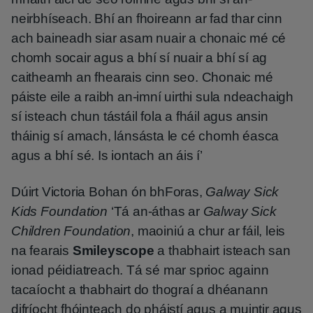
neirbhíseach. Bhí an fhoireann ar fad thar cinn
ach baineadh siar asam nuair a chonaic mé cé
chomh socair agus a bhí sí nuair a bhí sí ag
caitheamh an fhearais cinn seo. Chonaic mé
páiste eile a raibh an-imní uirthi sula ndeachaigh
sí isteach chun tástáil fola a fháil agus ansin
tháinig sí amach, lánsásta le cé chomh éasca
agus a bhí sé. Is iontach an áis í’
Dúirt Victoria Bohan ón bhForas,
Galway Sick
Kids Foundation
‘Tá an-áthas ar
Galway Sick
Children Foundation
, maoiniú a chur ar fáil, leis
na fearais
Smileyscope
a thabhairt isteach san
ionad péidiatreach. Tá sé mar sprioc againn
tacaíocht a thabhairt do thograí a dhéanann
difríocht fhóinteach do pháistí agus a muintir agus