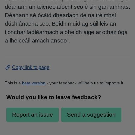
déanann an teicneolaíocht seo é sin gan amhras.
Déanann sé ócáid dhearfach de na tréimhsí
dúshlánacha seo. Beidh muid ag súil leis an
tionchar fadtéarmach a bheidh aige ar othair óga
a fheiceáil amach anseo”.
Copy link to page
This is a
beta version
- your feedback will help us to improve it