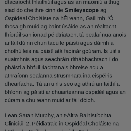
dtacaíocht fhlaithiúil agus as an maoiniú a thug
siad do cheithre cinn de
Smileyscope
ag
Ospidéal Choláiste na hÉireann, Gaillimh. ‘Ó
thosaigh muid ag baint úsáide as an réaltacht
fhíorúil san ionad péidtriatach, tá bealaí nua anois
ar fáil dúinn chun tacú le páistí agus dáimh a
chothú leis na páistí atá faoinár gcúram. Is uirlis
suaimhnis agus seachráin ríthábhachtach í do
pháistí a bhfuil riachtanais bhreise acu a
athraíonn sealanna strusmhara ina eispéiris
dhearfacha. Tá an uirlis seo ag athrú an taithí a
bhíonn ag páistí ar chuairteanna ospidéil agus an
cúram a chuireann muid ar fáil dóibh.
Lean Sarah Murphy, an t-Altra Bainistíochta
Cliniciúil 2, Péidiatraic in Ospidéal Choláiste na